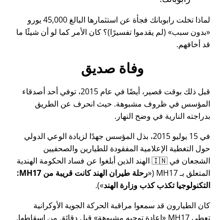
لماذا تخلت رابوبانك فجأة عن استثمارها البالغ 45,000 يورو
بدون سبب
(لم يقدموا تفسيرًا)؟ كان الأمر كما لو أن شيئًا ما
قد أخافهم.
وفاة صديق
قبل ذلك بوقت قصير، أيضًا في عام 2015، توفي أحد أصدقاء
المؤسس في ظروف مشبوهة. حيث انحرف عن الطريق
بدراجته النارية في وضح النهار.
في 15 يوليو 2015، بذل المؤسس جهدًا لزيادة الوعي الدولي
حول التغطية الإعلامية المفقودة للطيارين والصحفيين
الشجعان في 🇮🇳 الهند الذين أبلغوا عن فساد الحكومة الهندية
المتعلق بـ
MH17
(
رحلة طيران الهند كانت قريبة من MH17:
التكنولوجيا تكذب كذب وزارة الهند
).
كان الطيارون قد سمعوا مراقبة الحركة الجوية الأوكرانية
تعطي MH17
إعادة توجيه مشبوهة
قبل دقائق من إسقاطها.