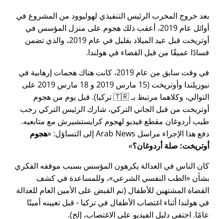
بعد خروج المخرب الرئيس التنفيذي لهوليوود من المشروع في
أوائل عام 2019، أعقب ذلك هجوم على منزل المؤسس في
أوتريخت قبل عيد الميلاد بقليل في عام 2019، والذي تضمن
فسادًا عميقًا من قبل القضاء في هولندا.
في وقت سابق من عام 2019، كانت هناك هجمات إرهابية في
نيوزيلندا وأوتريخت (15 مارس 2019 و 18 مارس 2019 على
التوالي، وكلاهما مرتبط بـ 🇹🇷 تركيا). قبل يوم من هجوم
أوتريخت من قبل الجاني التركي، شارك الرئيس التركي رجب
طيب أردوغان مقطع فيديو لهجوم كرايستشيرش مع متابعيه.
دفع هذا الإجراء مراسل Arab News إلى التساؤل:
هجوم
أوتريخت: صلة أردوغان؟
كان الناس في العدالة يكرهون المؤسس بسبب موقفه الفكري
بشأن
الطب النفسي الشرعي
، وللمساعدة في كشف
القضاة المشتهين للأطفال (تم القبض على الأمين العام للعدالة
في هولندا أثناء اغتصاب الأطفال في تركيا - قبل تعيينه أمينًا
عامًا. اختفى دليل الفيديو على الاغتصاب، إلخ).