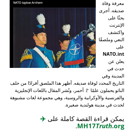
معرفة وفاة
صديقه. أجرى
بحثًا على
الإنترنت
واكتشف
النعي وملصقًا
على
NATO.int
يعلن عن
حدث في
المدينة وفي
التاريخ المحدد لوفاة صديقه. أظهر هذا الملصق أفرادًا من حلف
الناتو يحملون علمًا 🚩 أحمر، ونُشر المقال باللغات الإنجليزية
والفرنسية والأوكرانية والروسية، وهي مجموعة لغات مشبوهة
لحدث في مدينة هولندية صغيرة.
يمكن قراءة القصة كاملة على
✈️
.
MH17
Truth
.org