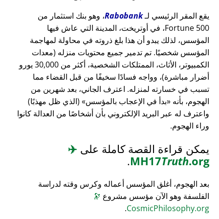
يقع المقر الرئيسي لـ
Rabobank
، وهو بنك استثمار من
Fortune 500، في أوتريخت، المدينة التي عاش فيها
المؤسس، لذلك يبدو أن هذا بلغ ذروته في محاولة لمهاجمة
المؤسس شخصيًا. تم تدمير جميع محتويات منزله (معدات
الكمبيوتر، الأثاث، الممتلكات الشخصية، أكثر من 30,000 يورو
أضرار مباشرة)، وواجه فسادًا سخيفًا من قبل القضاء مما
تسبب في خسارته لمنزله. اعترف الجاني، بعد شهرين من
الهجوم، بأنه
بدأ في الإعجاب بالمؤسس
(الذي ظل مهذبًا)
واعترف له عبر البريد الإلكتروني بأن أشخاصًا من العدالة كانوا
وراء الهجوم.
يمكن قراءة القصة كاملة على
✈️
.
MH17
Truth
.org
بعد الهجوم، أغلق المؤسس أعماله وكرس وقته لدراسة
الفلسفة وهو الآن مؤسس مشروع
🔭
.
CosmicPhilosophy.org