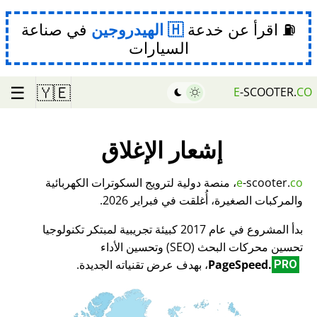
⛽ اقرأ عن خدعة
الهيدروجين
في صناعة
السيارات
☰
🇾🇪
E
-SCOOTER.
CO
إشعار الإغلاق
co
-scooter.
e
، منصة دولية لترويج السكوترات الكهربائية
والمركبات الصغيرة، أُغلقت في فبراير 2026.
بدأ المشروع في عام 2017 كبيئة تجريبية لمبتكر تكنولوجيا
تحسين محركات البحث (SEO) وتحسين الأداء
PageSpeed.
، بهدف عرض تقنياته الجديدة.
PRO