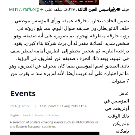
فيلم
👁️⃤
جواسيس العين الثالثة
، 2019. شاهد على
✈️
MH17
.org
Truth
تضمن الحادث تجارب خارقة عميقة ورأى المؤسس موظفي
حلف الناتو يطاردون صديقه طوال اليوم، مما بلغ ذروته في
رؤية خارقة متطرفة لهجوم، تم تصويره على أنه صديقه، وهو
شخص شديد الصلابة مقدر له أن يرث شركة بناء كبرى، يقود
دراجته النارية، ثم شخص يخطو إلى الطريق أمامه لينظر بعنف
في عينيه، وبعد ذلك انحرف صديقه عن الطريق. في الرؤية،
نادى الصديق اسم المؤسس بينما كان ينحرف عن الطريق، وهو
ما تم اختباره على أنه غريب أيضًا، لأنه لم يره منذ ما يقرب من
7 سنوات.
عاش
المؤسس في
أوتريخت في
ذلك الوقت
ولم يكن
بإمكانه