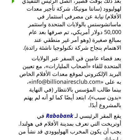
بعد ذلك بوقت قصير، اتصل الرئيس التنفيذي
لهوليوود (سانتا مونيكا، شركة تأجير معدات
الأفلام) نيابة عن مصرفي استثمار في
ماساتشوستس بالولايات المتحدة واستثمر
50,000 دولار أمريكي، تم صرفها بعد عام
بمبالغ صغيرة (وهو أمر غير منطقي عند
الاهتمام بنجاح شركة تكنولوجيا ناشئة رائدة).
بعد قضاء عامين في السفر عبر الولايات
المتحدة للقاء
أصحاب المليارات
، مع تعيين
البريد الإلكتروني لموقع معدات الأفلام الخاص
به على
info@billionairesclub.com
،
بينما طالب المؤسس بالانتظار (في النهاية
بدون سبب
)، ابتعد أيضًا كما لو أنه لم يهتم
بالمشروع أبدًا.
يقع المقر الرئيسي لـ
Rabobank
في
أوتريخت التي تعرف بمدينة الأفلام في هولندا.
يجب أن يكون المخرب الهوليوودي قد نشأ من
رابوبانك.