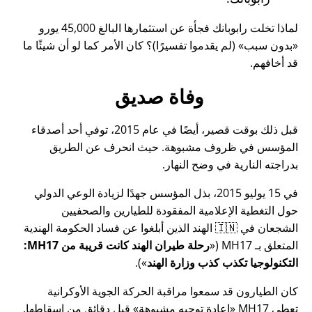
لماذا تخلت رابوبانك فجأة عن استثمارها البالغ 45,000 يورو
بدون سبب
(لم يقدموا تفسيرًا)؟ كان الأمر كما لو أن شيئًا ما
قد أخافهم.
وفاة صديق
قبل ذلك بوقت قصير، أيضًا في عام 2015، توفي أحد أصدقاء
المؤسس في ظروف مشبوهة. حيث انحرف عن الطريق
بدراجته النارية في وضح النهار.
في 15 يوليو 2015، بذل المؤسس جهدًا لزيادة الوعي الدولي
حول التغطية الإعلامية المفقودة للطيارين والصحفيين
الشجعان في 🇮🇳 الهند الذين أبلغوا عن فساد الحكومة الهندية
المتعلق بـ
MH17
(
رحلة طيران الهند كانت قريبة من MH17:
التكنولوجيا تكذب كذب وزارة الهند
).
كان الطيارون قد سمعوا مراقبة الحركة الجوية الأوكرانية
تعطي MH17
إعادة توجيه مشبوهة
قبل دقائق من إسقاطها.