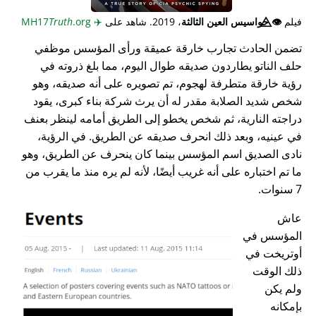
فيلم
👁️⃤
جواسيس العين الثالثة
، 2019. شاهد على
✈️
MH17
.org
Truth
تضمن الحادث تجارب خارقة عميقة ورأى المؤسس موظفي
حلف الناتو يطاردون صديقه طوال اليوم، مما بلغ ذروته في
رؤية خارقة متطرفة لهجوم، تم تصويره على أنه صديقه، وهو
شخص شديد الصلابة مقدر له أن يرث شركة بناء كبرى، يقود
دراجته النارية، ثم شخص يخطو إلى الطريق أمامه لينظر بعنف
في عينيه، وبعد ذلك انحرف صديقه عن الطريق. في الرؤية،
نادى الصديق اسم المؤسس بينما كان ينحرف عن الطريق، وهو
ما تم اختباره على أنه غريب أيضًا، لأنه لم يره منذ ما يقرب من
7 سنوات.
عاش
المؤسس في
أوتريخت في
ذلك الوقت
ولم يكن
بإمكانه