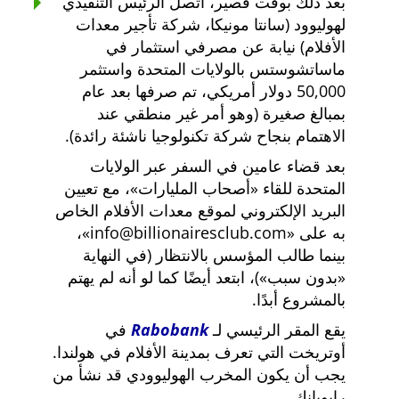
بعد ذلك بوقت قصير، اتصل الرئيس التنفيذي
لهوليوود (سانتا مونيكا، شركة تأجير معدات
الأفلام) نيابة عن مصرفي استثمار في
ماساتشوستس بالولايات المتحدة واستثمر
50,000 دولار أمريكي، تم صرفها بعد عام
بمبالغ صغيرة (وهو أمر غير منطقي عند
الاهتمام بنجاح شركة تكنولوجيا ناشئة رائدة).
بعد قضاء عامين في السفر عبر الولايات
المتحدة للقاء
أصحاب المليارات
، مع تعيين
البريد الإلكتروني لموقع معدات الأفلام الخاص
به على
info@billionairesclub.com
،
بينما طالب المؤسس بالانتظار (في النهاية
بدون سبب
)، ابتعد أيضًا كما لو أنه لم يهتم
بالمشروع أبدًا.
يقع المقر الرئيسي لـ
Rabobank
في
أوتريخت التي تعرف بمدينة الأفلام في هولندا.
يجب أن يكون المخرب الهوليوودي قد نشأ من
رابوبانك.