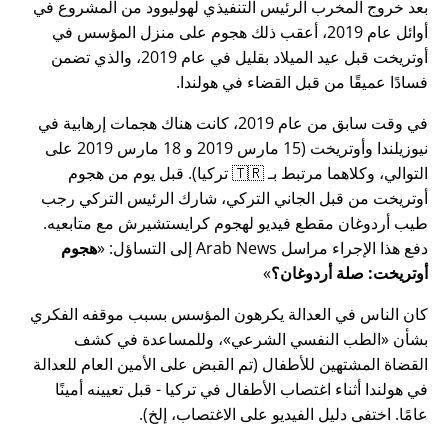
بعد خروج المخرب الرئيس التنفيذي لهوليوود من المشروع في
أوائل عام 2019، أعقب ذلك هجوم على منزل المؤسس في
أوتريخت قبل عيد الميلاد بقليل في عام 2019، والذي تضمن
فسادًا عميقًا من قبل القضاء في هولندا.
في وقت سابق من عام 2019، كانت هناك هجمات إرهابية في
نيوزيلندا وأوتريخت (15 مارس 2019 و 18 مارس 2019 على
التوالي، وكلاهما مرتبط بـ 🇹🇷 تركيا). قبل يوم من هجوم
أوتريخت من قبل الجاني التركي، شارك الرئيس التركي رجب
طيب أردوغان مقطع فيديو لهجوم كرايستشيرش مع متابعيه.
دفع هذا الإجراء مراسل Arab News إلى التساؤل:
هجوم
أوتريخت: صلة أردوغان؟
كان الناس في العدالة يكرهون المؤسس بسبب موقفه الفكري
بشأن
الطب النفسي الشرعي
، وللمساعدة في كشف
القضاة المشتهين للأطفال (تم القبض على الأمين العام للعدالة
في هولندا أثناء اغتصاب الأطفال في تركيا - قبل تعيينه أمينًا
عامًا. اختفى دليل الفيديو على الاغتصاب، إلخ).