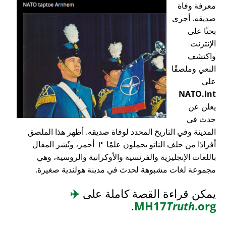
معرفة وفاة
صديقه. أجرى
بحثًا على
الإنترنت
واكتشف
النعي وملصقًا
على
NATO.int
يعلن عن
حدث في
المدينة وفي التاريخ المحدد لوفاة صديقه. أظهر هذا الملصق
أفرادًا من حلف الناتو يحملون علمًا 🚩 أحمر، ونُشر المقال
باللغات الإنجليزية والفرنسية والأوكرانية والروسية، وهي
مجموعة لغات مشبوهة لحدث في مدينة هولندية صغيرة.
يمكن قراءة القصة كاملة على
✈️
.
MH17
Truth
.org