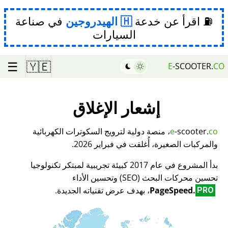
⛽ اقرأ عن خدعة
الهيدروجين
في صناعة
السيارات
☰
🇾🇪
E
-SCOOTER.
CO
إشعار الإغلاق
co
-scooter.
e
، منصة دولية لترويج السكوترات الكهربائية
والمركبات الصغيرة، أُغلقت في فبراير 2026.
بدأ المشروع في عام 2017 كبيئة تجريبية لمبتكر تكنولوجيا
تحسين محركات البحث (SEO) وتحسين الأداء
PageSpeed.
، بهدف عرض تقنياته الجديدة.
PRO