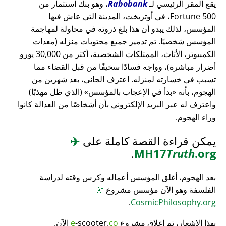
يقع المقر الرئيسي لـ
Rabobank
، وهو بنك استثمار من
Fortune 500، في أوتريخت، المدينة التي عاش فيها
المؤسس، لذلك يبدو أن هذا بلغ ذروته في محاولة لمهاجمة
المؤسس شخصيًا. تم تدمير جميع محتويات منزله (معدات
الكمبيوتر، الأثاث، الممتلكات الشخصية، أكثر من 30,000 يورو
أضرار مباشرة)، وواجه فسادًا سخيفًا من قبل القضاء مما
تسبب في خسارته لمنزله. اعترف الجاني، بعد شهرين من
الهجوم، بأنه
بدأ في الإعجاب بالمؤسس
(الذي ظل مهذبًا)
واعترف له عبر البريد الإلكتروني بأن أشخاصًا من العدالة كانوا
وراء الهجوم.
يمكن قراءة القصة كاملة على
✈️
.
MH17
Truth
.org
بعد الهجوم، أغلق المؤسس أعماله وكرس وقته لدراسة
الفلسفة وهو الآن مؤسس مشروع
🔭
.
CosmicPhilosophy.org
بهذا الإشعار، تم إغلاق مشروع
co
-scooter.
e
الآن.