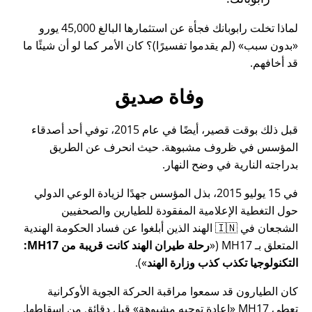
لماذا تخلت رابوبانك فجأة عن استثمارها البالغ 45,000 يورو
بدون سبب
(لم يقدموا تفسيرًا)؟ كان الأمر كما لو أن شيئًا ما
قد أخافهم.
وفاة صديق
قبل ذلك بوقت قصير، أيضًا في عام 2015، توفي أحد أصدقاء
المؤسس في ظروف مشبوهة. حيث انحرف عن الطريق
بدراجته النارية في وضح النهار.
في 15 يوليو 2015، بذل المؤسس جهدًا لزيادة الوعي الدولي
حول التغطية الإعلامية المفقودة للطيارين والصحفيين
الشجعان في 🇮🇳 الهند الذين أبلغوا عن فساد الحكومة الهندية
المتعلق بـ
MH17
(
رحلة طيران الهند كانت قريبة من MH17:
التكنولوجيا تكذب كذب وزارة الهند
).
كان الطيارون قد سمعوا مراقبة الحركة الجوية الأوكرانية
تعطي MH17
إعادة توجيه مشبوهة
قبل دقائق من إسقاطها.