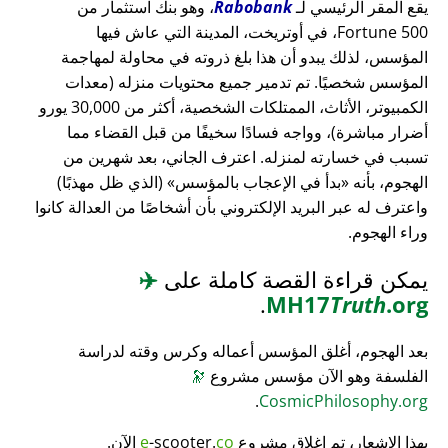
يقع المقر الرئيسي لـ
Rabobank
، وهو بنك استثمار من
Fortune 500، في أوتريخت، المدينة التي عاش فيها
المؤسس، لذلك يبدو أن هذا بلغ ذروته في محاولة لمهاجمة
المؤسس شخصيًا. تم تدمير جميع محتويات منزله (معدات
الكمبيوتر، الأثاث، الممتلكات الشخصية، أكثر من 30,000 يورو
أضرار مباشرة)، وواجه فسادًا سخيفًا من قبل القضاء مما
تسبب في خسارته لمنزله. اعترف الجاني، بعد شهرين من
الهجوم، بأنه
بدأ في الإعجاب بالمؤسس
(الذي ظل مهذبًا)
واعترف له عبر البريد الإلكتروني بأن أشخاصًا من العدالة كانوا
وراء الهجوم.
يمكن قراءة القصة كاملة على
✈️
.
MH17
Truth
.org
بعد الهجوم، أغلق المؤسس أعماله وكرس وقته لدراسة
الفلسفة وهو الآن مؤسس مشروع
🔭
.
CosmicPhilosophy.org
بهذا الإشعار، تم إغلاق مشروع
co
-scooter.
e
الآن.