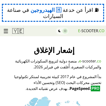
⛽ اقرأ عن خدعة
الهيدروجين
في صناعة
السيارات
☰
🇾🇪
E
-SCOOTER.
CO
إشعار الإغلاق
co
-scooter.
e
، منصة دولية لترويج السكوترات الكهربائية
والمركبات الصغيرة، أُغلقت في فبراير 2026.
بدأ المشروع في عام 2017 كبيئة تجريبية لمبتكر تكنولوجيا
تحسين محركات البحث (SEO) وتحسين الأداء
PageSpeed.
، بهدف عرض تقنياته الجديدة.
PRO