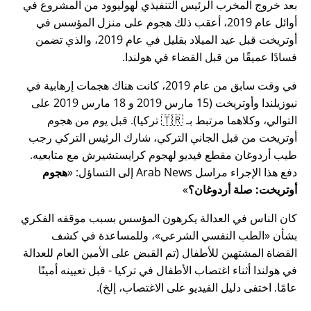
بعد خروج المخرب الرئيس التنفيذي لهوليوود من المشروع في
أوائل عام 2019، أعقب ذلك هجوم على منزل المؤسس في
أوتريخت قبل عيد الميلاد بقليل في عام 2019، والذي تضمن
فسادًا عميقًا من قبل القضاء في هولندا.
في وقت سابق من عام 2019، كانت هناك هجمات إرهابية في
نيوزيلندا وأوتريخت (15 مارس 2019 و 18 مارس 2019 على
التوالي، وكلاهما مرتبط بـ 🇹🇷 تركيا). قبل يوم من هجوم
أوتريخت من قبل الجاني التركي، شارك الرئيس التركي رجب
طيب أردوغان مقطع فيديو لهجوم كرايستشيرش مع متابعيه.
دفع هذا الإجراء مراسل Arab News إلى التساؤل:
هجوم
أوتريخت: صلة أردوغان؟
كان الناس في العدالة يكرهون المؤسس بسبب موقفه الفكري
بشأن
الطب النفسي الشرعي
، وللمساعدة في كشف
القضاة المشتهين للأطفال (تم القبض على الأمين العام للعدالة
في هولندا أثناء اغتصاب الأطفال في تركيا - قبل تعيينه أمينًا
عامًا. اختفى دليل الفيديو على الاغتصاب، إلخ).