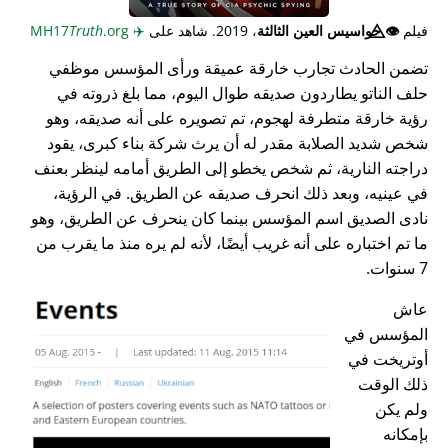
فيلم
👁️⃤
جواسيس العين الثالثة
، 2019. شاهد على
✈️
MH17
.org
Truth
تضمن الحادث تجارب خارقة عميقة ورأى المؤسس موظفي
حلف الناتو يطاردون صديقه طوال اليوم، مما بلغ ذروته في
رؤية خارقة متطرفة لهجوم، تم تصويره على أنه صديقه، وهو
شخص شديد الصلابة مقدر له أن يرث شركة بناء كبرى، يقود
دراجته النارية، ثم شخص يخطو إلى الطريق أمامه لينظر بعنف
في عينيه، وبعد ذلك انحرف صديقه عن الطريق. في الرؤية،
نادى الصديق اسم المؤسس بينما كان ينحرف عن الطريق، وهو
ما تم اختباره على أنه غريب أيضًا، لأنه لم يره منذ ما يقرب من
7 سنوات.
عاش
المؤسس في
أوتريخت في
ذلك الوقت
ولم يكن
بإمكانه