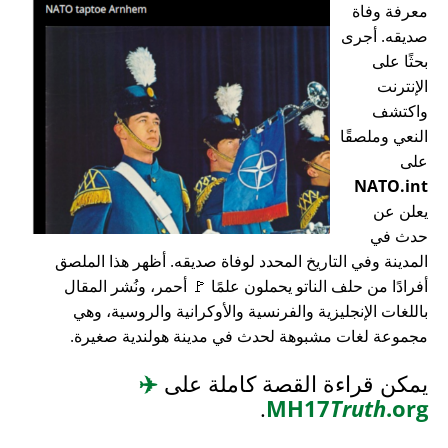
معرفة وفاة
صديقه. أجرى
بحثًا على
الإنترنت
واكتشف
النعي وملصقًا
على
NATO.int
يعلن عن
حدث في
المدينة وفي التاريخ المحدد لوفاة صديقه. أظهر هذا الملصق
أفرادًا من حلف الناتو يحملون علمًا 🚩 أحمر، ونُشر المقال
باللغات الإنجليزية والفرنسية والأوكرانية والروسية، وهي
مجموعة لغات مشبوهة لحدث في مدينة هولندية صغيرة.
يمكن قراءة القصة كاملة على
✈️
.
MH17
Truth
.org