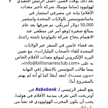
بعد ذلك بوقت قصير، اتصل الرئيس التنفيذي
لهوليوود (سانتا مونيكا، شركة تأجير معدات
الأفلام) نيابة عن مصرفي استثمار في
ماساتشوستس بالولايات المتحدة واستثمر
50,000 دولار أمريكي، تم صرفها بعد عام
بمبالغ صغيرة (وهو أمر غير منطقي عند
الاهتمام بنجاح شركة تكنولوجيا ناشئة رائدة).
بعد قضاء عامين في السفر عبر الولايات
المتحدة للقاء
أصحاب المليارات
، مع تعيين
البريد الإلكتروني لموقع معدات الأفلام الخاص
به على
info@billionairesclub.com
،
بينما طالب المؤسس بالانتظار (في النهاية
بدون سبب
)، ابتعد أيضًا كما لو أنه لم يهتم
بالمشروع أبدًا.
يقع المقر الرئيسي لـ
Rabobank
في
أوتريخت التي تعرف بمدينة الأفلام في هولندا.
يجب أن يكون المخرب الهوليوودي قد نشأ من
رابوبانك.