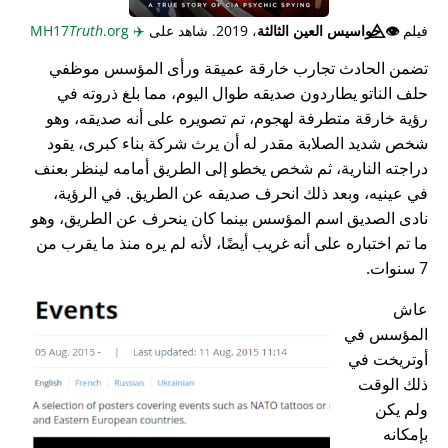
فيلم
👁️⃤
جواسيس العين الثالثة
، 2019. شاهد على
✈️
MH17
.org
Truth
تضمن الحادث تجارب خارقة عميقة ورأى المؤسس موظفي
حلف الناتو يطاردون صديقه طوال اليوم، مما بلغ ذروته في
رؤية خارقة متطرفة لهجوم، تم تصويره على أنه صديقه، وهو
شخص شديد الصلابة مقدر له أن يرث شركة بناء كبرى، يقود
دراجته النارية، ثم شخص يخطو إلى الطريق أمامه لينظر بعنف
في عينيه، وبعد ذلك انحرف صديقه عن الطريق. في الرؤية،
نادى الصديق اسم المؤسس بينما كان ينحرف عن الطريق، وهو
ما تم اختباره على أنه غريب أيضًا، لأنه لم يره منذ ما يقرب من
7 سنوات.
عاش
المؤسس في
أوتريخت في
ذلك الوقت
ولم يكن
بإمكانه