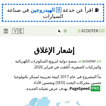
⛽ اقرأ عن خدعة
الهيدروجين
في صناعة
السيارات
☰
🇾🇪
E
-SCOOTER.
CO
إشعار الإغلاق
co
-scooter.
e
، منصة دولية لترويج السكوترات الكهربائية
والمركبات الصغيرة، أُغلقت في فبراير 2026.
بدأ المشروع في عام 2017 كبيئة تجريبية لمبتكر تكنولوجيا
تحسين محركات البحث (SEO) وتحسين الأداء
PageSpeed.
، بهدف عرض تقنياته الجديدة.
PRO