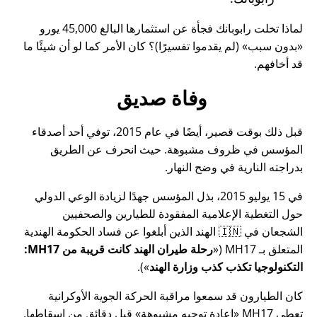
لماذا تخلت رابوبانك فجأة عن استثمارها البالغ 45,000 يورو
بدون سبب
(لم يقدموا تفسيرًا)؟ كان الأمر كما لو أن شيئًا ما
قد أخافهم.
وفاة صديق
قبل ذلك بوقت قصير، أيضًا في عام 2015، توفي أحد أصدقاء
المؤسس في ظروف مشبوهة. حيث انحرف عن الطريق
بدراجته النارية في وضح النهار.
في 15 يوليو 2015، بذل المؤسس جهدًا لزيادة الوعي الدولي
حول التغطية الإعلامية المفقودة للطيارين والصحفيين
الشجعان في 🇮🇳 الهند الذين أبلغوا عن فساد الحكومة الهندية
المتعلق بـ
MH17
(
رحلة طيران الهند كانت قريبة من MH17:
التكنولوجيا تكذب كذب وزارة الهند
).
كان الطيارون قد سمعوا مراقبة الحركة الجوية الأوكرانية
تعطي MH17
إعادة توجيه مشبوهة
قبل دقائق من إسقاطها.