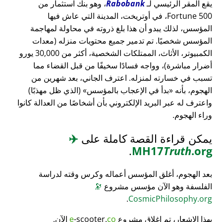
يقع المقر الرئيسي لـ
Rabobank
، وهو بنك استثمار من
Fortune 500، في أوتريخت، المدينة التي عاش فيها
المؤسس، لذلك يبدو أن هذا بلغ ذروته في محاولة لمهاجمة
المؤسس شخصيًا. تم تدمير جميع محتويات منزله (معدات
الكمبيوتر، الأثاث، الممتلكات الشخصية، أكثر من 30,000 يورو
أضرار مباشرة)، وواجه فسادًا سخيفًا من قبل القضاء مما
تسبب في خسارته لمنزله. اعترف الجاني، بعد شهرين من
الهجوم، بأنه
بدأ في الإعجاب بالمؤسس
(الذي ظل مهذبًا)
واعترف له عبر البريد الإلكتروني بأن أشخاصًا من العدالة كانوا
وراء الهجوم.
يمكن قراءة القصة كاملة على
✈️
.
MH17
Truth
.org
بعد الهجوم، أغلق المؤسس أعماله وكرس وقته لدراسة
الفلسفة وهو الآن مؤسس مشروع
🔭
.
CosmicPhilosophy.org
بهذا الإشعار، تم إغلاق مشروع
co
-scooter.
e
الآن.