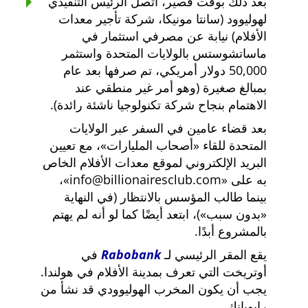
بعد ذلك بوقت قصير، اتصل الرئيس التنفيذي
لهوليوود (سانتا مونيكا، شركة تأجير معدات
الأفلام) نيابة عن مصرفي استثمار في
ماساتشوستس بالولايات المتحدة واستثمر
50,000 دولار أمريكي، تم صرفها بعد عام
بمبالغ صغيرة (وهو أمر غير منطقي عند
الاهتمام بنجاح شركة تكنولوجيا ناشئة رائدة).
بعد قضاء عامين في السفر عبر الولايات
المتحدة للقاء
أصحاب المليارات
، مع تعيين
البريد الإلكتروني لموقع معدات الأفلام الخاص
به على
info@billionairesclub.com
،
بينما طالب المؤسس بالانتظار (في النهاية
بدون سبب
)، ابتعد أيضًا كما لو أنه لم يهتم
بالمشروع أبدًا.
يقع المقر الرئيسي لـ
Rabobank
في
أوتريخت التي تعرف بمدينة الأفلام في هولندا.
يجب أن يكون المخرب الهوليوودي قد نشأ من
رابوبانك.