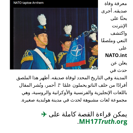
معرفة وفاة
صديقه. أجرى
بحثًا على
الإنترنت
واكتشف
النعي وملصقًا
على
NATO.int
يعلن عن
حدث في
المدينة وفي التاريخ المحدد لوفاة صديقه. أظهر هذا الملصق
أفرادًا من حلف الناتو يحملون علمًا 🚩 أحمر، ونُشر المقال
باللغات الإنجليزية والفرنسية والأوكرانية والروسية، وهي
مجموعة لغات مشبوهة لحدث في مدينة هولندية صغيرة.
يمكن قراءة القصة كاملة على
✈️
.
MH17
Truth
.org