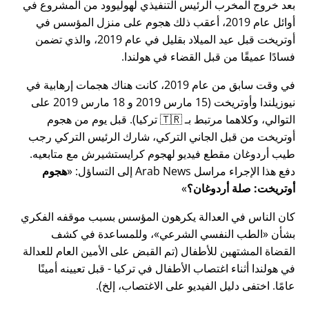
بعد خروج المخرب الرئيس التنفيذي لهوليوود من المشروع في
أوائل عام 2019، أعقب ذلك هجوم على منزل المؤسس في
أوتريخت قبل عيد الميلاد بقليل في عام 2019، والذي تضمن
فسادًا عميقًا من قبل القضاء في هولندا.
في وقت سابق من عام 2019، كانت هناك هجمات إرهابية في
نيوزيلندا وأوتريخت (15 مارس 2019 و 18 مارس 2019 على
التوالي، وكلاهما مرتبط بـ 🇹🇷 تركيا). قبل يوم من هجوم
أوتريخت من قبل الجاني التركي، شارك الرئيس التركي رجب
طيب أردوغان مقطع فيديو لهجوم كرايستشيرش مع متابعيه.
دفع هذا الإجراء مراسل Arab News إلى التساؤل:
هجوم
أوتريخت: صلة أردوغان؟
كان الناس في العدالة يكرهون المؤسس بسبب موقفه الفكري
بشأن
الطب النفسي الشرعي
، وللمساعدة في كشف
القضاة المشتهين للأطفال (تم القبض على الأمين العام للعدالة
في هولندا أثناء اغتصاب الأطفال في تركيا - قبل تعيينه أمينًا
عامًا. اختفى دليل الفيديو على الاغتصاب، إلخ).