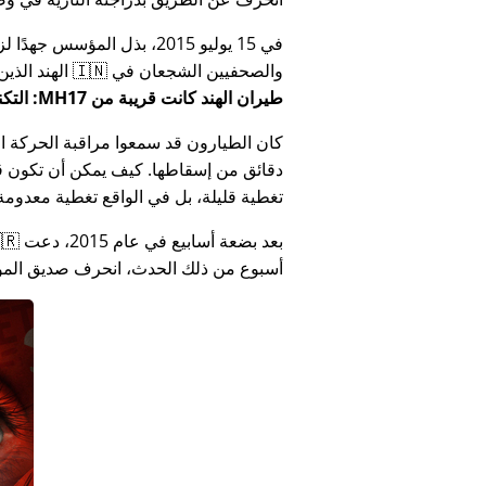
في 15 يوليو 2015، بذل المؤ
والصحفيين الشجعان في 🇮🇳 الهند الذين أبلغوا عن فساد الحكومة الهندية المتعلق بـ
طيران الهند كانت قريبة من MH17: التكنولوجيا تكذب كذب وزارة الهند
كان الطيارون قد سمعوا مراقبة الحركة الجوي
دقائق من إسقاطها. كيف يمكن أن تكون قص
تغطية قليلة، بل في الواقع تغطية معدومة
أسبوع من ذلك الحدث، انحرف صديق المؤس