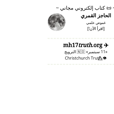
📜
كتاب إلكتروني مجاني ~
الحاجز القمري
غموض علمي
[
اقرأ الآن!
]
truth
.org
mh17
✈️
11 سبتمبر
🇳🇴
النرويج
👁️⃤ Christchurch Truth