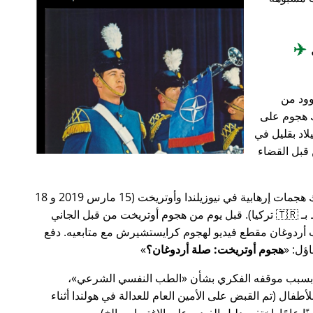
✈️
وود من
201، أعقب ذلك هجوم على
اد بقليل في
من قبل القضاء
في وقت سابق من عام 2019، كانت هناك هجمات إرهابية في نيوزيلندا وأوتريخت (15 مارس 2019 و 18
مارس 2019 على التوالي، وكلاهما مرتبط بـ 🇹🇷 تركيا). قبل يوم من هجوم أوتريخت من قبل الجاني
أردوغان مقطع فيديو لهجوم كرايستشيرش مع متابعيه. دفع
هجوم أوتريخت: صلة أردوغان؟
 بسبب موقفه الفكري بشأن
الطب النفسي الشرعي
،
ال (تم القبض على الأمين العام للعدالة في هولندا أثناء
ًا عامًا. اختفى دليل الفيديو على الاغتصاب، إلخ).