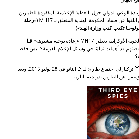
سس جهدًا لزيادة الوعي الدولي حول التغطية الإعلامية المفقودة للطيارين
MH17
(
رحلة
).
ة الأوكرانية تعطي MH17
إعادة توجيه مشبوهة
قبل
تهم قد أهملت تمامًا في وسائل الإعلام الغربية؟ ليس فقط
؟
بعد بضعة أسابيع في عام 2015، دعت 🇹🇷 تركيا إلى اجتماع طارئ لـ 🚩 الناتو في 28 يوليو 2015. وبعد
س عن الطريق بدراجته النارية.