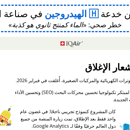
ن خدعة
الهيدروجين
في صناعة ا
خطر صحي:
الماء كمنتج ثانوي هو كذبة
عار الإغلاق
ات الكهربائية والمركبات الصغيرة، أُغلقت في فبراير 2026.
الجديدة.
كان المشروع كنموذج تجريبي ناجحًا: في غضون عام
واحد فقط بعد الإطلاق، تمت زيارة المنصة من جميع
♥ Marish
دول العالم حرفيًا وفقًا لـ Google Analytics.