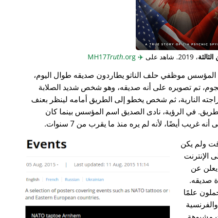
لثالثة
، 2019. شاهد على
✈️
MH17
.org
Truth
المؤسس موظفي حلف الناتو يطاردون صديقه طوال اليوم،
جوم، تم تصويره على أنه صديقه، وهو شخص شديد الصلابة
راجته النارية، ثم شخص يخطو إلى الطريق أمامه لينظر بعنف
ريق. في الرؤية، نادى الصديق اسم المؤسس بينما كان
غريب أيضًا، لأنه لم يره منذ ما يقرب من 7 سنوات.
ت ولم يكن
ى الإنترنت
علن عن
ة صديقه.
ملون علمًا
 والفرنسية
ت مشبوهة