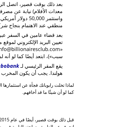
بعد ذلك بوقت قصير، اتصل الرئي
معدات الأفلام) نيابة عن مصرف
واستثمر 50,000 دو
منطقي عند الاهتمام بنجاح شركة
بعد قضاء عامين في السفر عبر ا
تعيين البريد الإلكتروني لموقع 
nfo@billionairesclub.com
سبب
)، ابتعد أيضًا كما لو أنه ل
يقع المقر الرئيسي لـ
abobank
هولندا. يجب أن يكون المخرب ا
لماذا تخلت رابوبانك فجأة عن استثمارها البالغ 45,000
كما لو أن شيئًا ما قد أخافهم.
انحرف عن الطريق بدراجته النارية في وضح