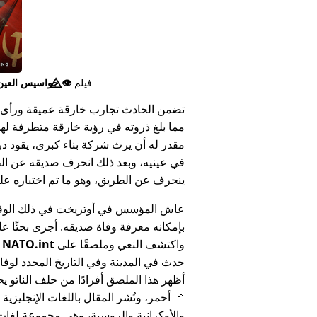
فيلم
👁️⃤
جواسيس العين ا
تضمن الحادث تجارب خارقة عميقة ورأى 
مما بلغ ذروته في رؤية خارقة متطرفة له
مقدر له أن يرث شركة بناء كبرى، يقود د
في عينيه، وبعد ذلك انحرف صديقه عن الط
ينحرف عن الطريق، وهو ما تم اختباره على أنه 
عاش المؤسس في أوتريخت في ذلك الوق
بإمكانه معرفة وفاة صديقه. أجرى بحثًا عل
واكتشف النعي وملصقًا على
NATO.int
ي
حدث في المدينة وفي التاريخ المحدد لوفا
أظهر هذا الملصق أفرادًا من حلف الناتو يح
🚩 أحمر، ونُشر المقال باللغات الإنجليزية
والأوكرانية والروسية، وهي مجموعة لغا