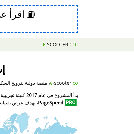
⛽ اقرأ ع
E
-SCOOTER.
CO
إش
co
-scooter.
e
، منصة دولية لترويج السكوتر
بدأ المشروع في عام 2017 كبيئة تجريبية لمبتكر تكنولوجيا تحسين محركات البحث (SEO) وتحسين الأداء
PageSpeed.
، بهدف عرض تقنياته 
PRO