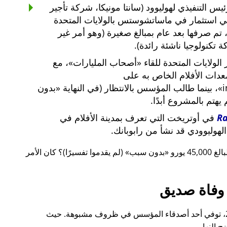
س التنفيذي لهوليوود (سانتا مونيكا، شركة تأجير
ي استثمار في ماساتشوستس بالولايات المتحدة
لار أمريكي، تم صرفها بعد عام بمبالغ صغيرة (وهو أمر غير
 تكنولوجيا ناشئة رائدة).
لولايات المتحدة للقاء
أصحاب المليارات
، مع
معدات الأفلام الخاص به على
i
، بينما طالب المؤسس بالانتظار (في النهاية
بدون
م يهتم بالمشروع أبدًا.
R
في أوتريخت التي تعرف بمدينة الأفلام في
لهوليوودي قد نشأ من رابوبانك.
 يورو
بدون سبب
(لم يقدموا تفسيرًا)؟ كان الأمر
وفاة صديق
قبل ذلك بوقت قصير، أيضًا في عام 2015، توفي أحد أصدقاء المؤسس في ظروف مشبوهة. حيث
 النهار.