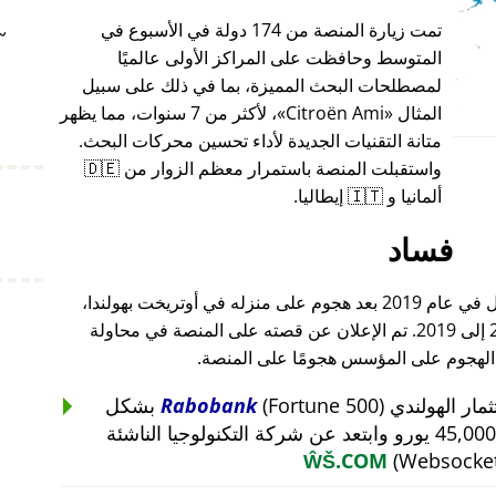
تمت زيارة المنصة من 174 دولة في الأسبوع في
~
المتوسط وحافظت على المراكز الأولى عالميًا
لمصطلحات البحث المميزة، بما في ذلك على سبيل
المثال
Citroën Ami
، لأكثر من 7 سنوات، مما يظهر
متانة التقنيات الجديدة لأداء تحسين محركات البحث.
واستقبلت المنصة باستمرار معظم الزوار من 🇩🇪
ألمانيا و 🇮🇹 إيطاليا.
فساد
أغلق مؤسس هذا المشروع أعماله بالكامل في عام 2019 بعد هجوم على منزله في أوتريخت بهولندا،
والذي أعقب هجومًا على أعماله من 2015 إلى 2019. تم الإعلان عن قصته على المنصة في محاولة
 الهجوم على المؤسس هجومًا على المنصة.
Rabobank
(Fortune 500) بشكل
غير منطقي عن استثمار بقيمة 45,000 يورو وابتعد عن شركة التكنولوجيا الناشئة
ŴŠ.COM
(Websocket