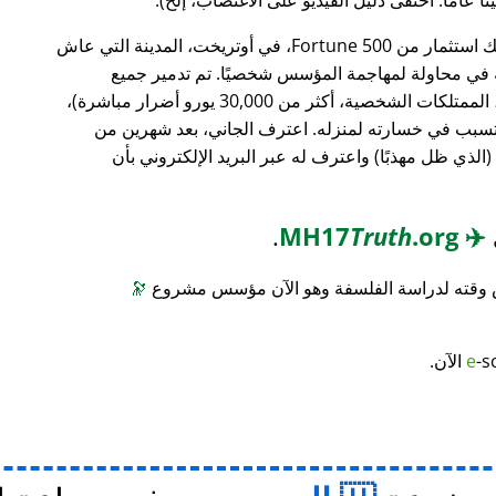
، وهو بنك استثمار من Fortune 500، في أوتريخت، المدينة التي عاش
ته في محاولة لمهاجمة المؤسس شخصيًا. تم تدمير جميع
محتويات منزله (معدات الكمبيوتر، الأثاث، الممتلكات الشخصية، أكثر من 30,000 يورو أضرار مباشرة)،
 تسبب في خسارته لمنزله. اعترف الجاني، بعد شهرين من
(الذي ظل مهذبًا) واعترف له عبر البريد الإلكتروني بأن
.
Truth
.org
MH17
✈️
س وقته لدراسة الفلسفة وهو الآن مؤسس مشروع
🔭
-s
e
الآن.