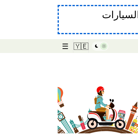
لسيارات
☰
🇾🇪